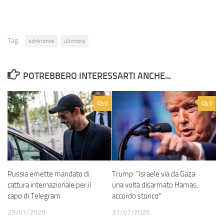
Tag:
adnkronos
ultimora
POTREBBERO INTERESSARTI ANCHE...
0
0
Russia emette mandato di
Trump: “Israele via da Gaza
cattura internazionale per il
una volta disarmato Hamas,
capo di Telegram
accordo storico”
29/07/2026
31/07/2026