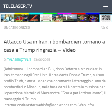
TELELASER.TV
Salta al contenuto
UNCATEGORIZED
0
Attacco Usa in Iran, i bombardieri tornano a
casa e Trump ringrazia – Video
DI
TVLASER@TIN.IT
·
23/06/2025
(Adnkronos) – I bombardieri B-2, dopo l'attacco ai siti nucleari in
Iran, tornano negli Stati Uniti. Il presidente Donald Trump, sul suo
profilo Truth, rilancia il video che documenta l'atterraggio di uno dei
bombardieri in Missouri, nella base da cui è partita la missione per
l'operazione Martello di Mezzanotte. "Grazie per l'ottimo lavoro", il
messaggio di Trump. —
internazionale/esteriwebinfo@adnkronos.com (Web Info)