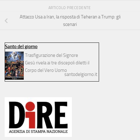
ARTICOLO PRECEDENTE
Attacco Usa a Iran, la risposta di Teheran a Trump: gli
scenari
Santo del giorno
Trasfigurazione del Signore
Gesù rivela ai tre discepoli diletti il
Corpo del Vero Uomo
santodelgiorno.it