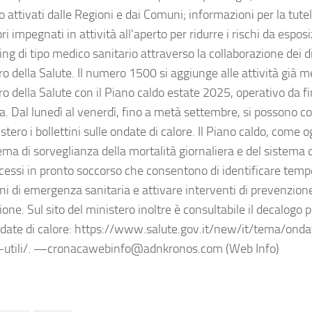
io attivati dalle Regioni e dai Comuni; informazioni per la tutel
ri impegnati in attività all'aperto per ridurre i rischi da espos
ng di tipo medico sanitario attraverso la collaborazione dei di
ro della Salute. Il numero 1500 si aggiunge alle attività già 
ro della Salute con il Piano caldo estate 2025, operativo da f
. Dal lunedì al venerdì, fino a metà settembre, si possono co
stero i bollettini sulle ondate di calore. Il Piano caldo, come 
ema di sorveglianza della mortalità giornaliera e del sistema 
ccessi in pronto soccorso che consentono di identificare te
ni di emergenza sanitaria e attivare interventi di prevenzione
one. Sul sito del ministero inoltre è consultabile il decalogo 
ndate di calore: https://www.salute.gov.it/new/it/tema/onda
i-utili/. —cronacawebinfo@adnkronos.com (Web Info)