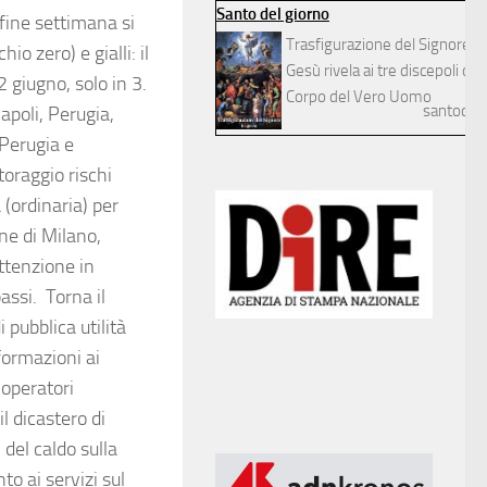
Santo del giorno
 fine settimana si
Trasfigurazione del Signore
o zero) e gialli: il
Gesù rivela ai tre discepoli dilett
2 giugno, solo in 3.
Corpo del Vero Uomo
santodelg
apoli, Perugia,
 Perugia e
toraggio rischi
(ordinaria) per
ne di Milano,
ttenzione in
assi. Torna il
 pubblica utilità
nformazioni ai
 operatori
l dicastero di
 del caldo sulla
to ai servizi sul