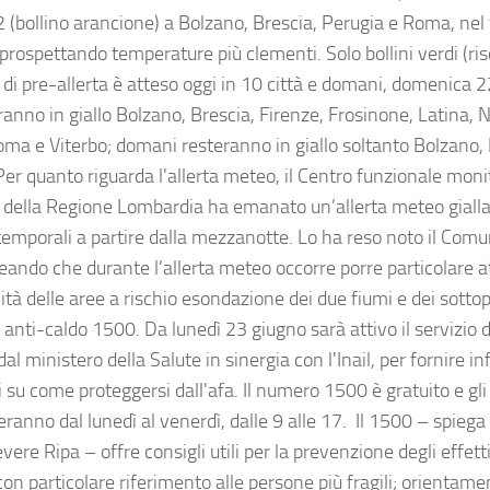
2 (bollino arancione) a Bolzano, Brescia, Perugia e Roma, nel
prospettando temperature più clementi. Solo bollini verdi (rischi
1 di pre-allerta è atteso oggi in 10 città e domani, domenica 2
anno in giallo Bolzano, Brescia, Firenze, Frosinone, Latina, N
Roma e Viterbo; domani resteranno in giallo soltanto Bolzano,
er quanto riguarda l'allerta meteo, il Centro funzionale moni
i della Regione Lombardia ha emanato un’allerta meteo gialla 
 temporali a partire dalla mezzanotte. Lo ha reso noto il Comu
neando che durante l’allerta meteo occorre porre particolare a
tà delle aree a rischio esondazione dei due fiumi e dei sottop
nti-caldo 1500. Da lunedì 23 giugno sarà attivo il servizio di
dal ministero della Salute in sinergia con l'Inail, per fornire i
i su come proteggersi dall'afa. Il numero 1500 è gratuito e gli
ranno dal lunedì al venerdì, dalle 9 alle 17. Il 1500 – spiega i
ere Ripa – offre consigli utili per la prevenzione degli effetti
con particolare riferimento alle persone più fragili; orientamen