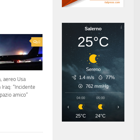
Salerno
25°C
0
Sereno
1.4 m/s
77%
n, aereo Usa
762
mmHg
n Iraq: “Incidente
spazio amico”
04:00
05:00
06:00
07
‹
›
25°C
24°C
24°C
26