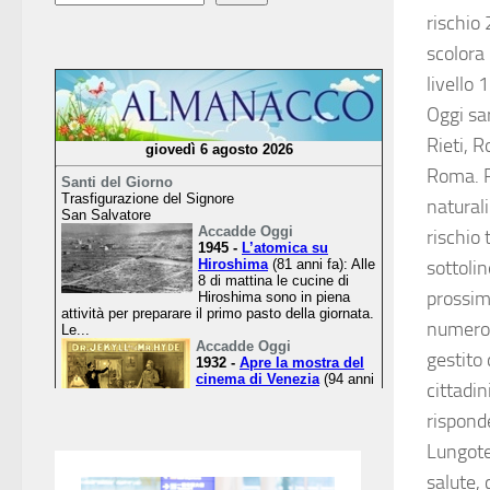
rischio 
scolora 
livello 
Oggi sar
Rieti, 
Roma. P
natural
rischio
sottoli
prossimi
numero a
gestito 
cittadin
risponde
Lungotev
salute, 