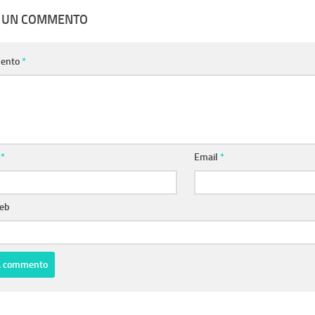
A UN COMMENTO
ento
*
e
*
Email
*
web