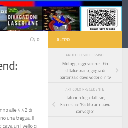
0
ALTRO
ARTICOLO SUCCESSIVO
end:
Motogp, oggi si corre il Gp
d’Italia: orario, griglia di
partenza e dove vederlo in tv
ARTICOLO PRECEDENTE
Italiani in fuga dall’Iran,
Farnesina: “Partito un nuovo
nno alle 4.42 di
convoglio”
no una tregua. Il
dicava un livello di