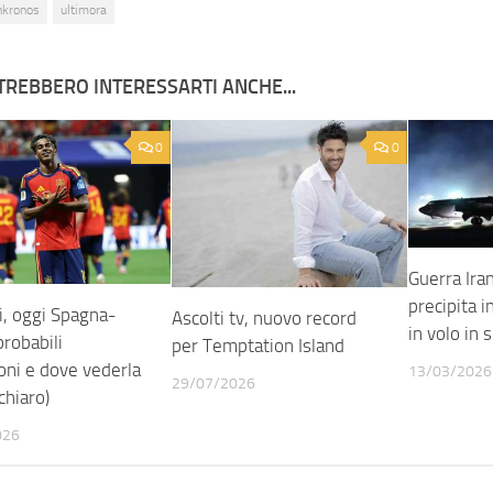
nkronos
ultimora
TREBBERO INTERESSARTI ANCHE...
0
0
Guerra Ira
precipita i
i, oggi Spagna-
Ascolti tv, nuovo record
in volo in 
probabili
per Temptation Island
oni e dove vederla
13/03/2026
29/07/2026
 chiaro)
026