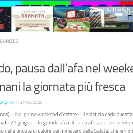
GORIZED
do, pausa dall’afa nel week
ani la giornata più fresca
ER@TIN.IT
·
21/06/2025
nos) – Nel primo weekend d'estate – il solstizio cade quest'a
abato 21 giugno – la grande afa e il caldo africano concederan
no delle ondate di calore del ministero della Salute, che ieri in