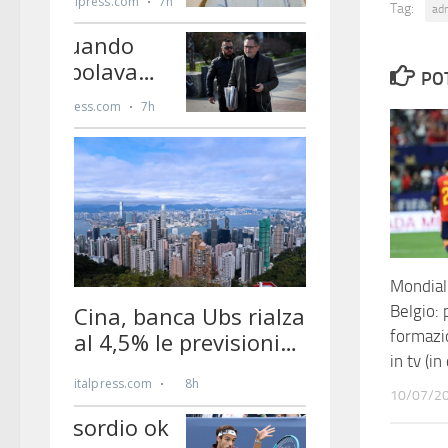
Tag:
ad
PO
Mondial
Belgio: 
formazi
in tv (in
10/07/2