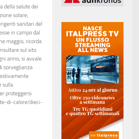
a della salute dei
izione solare;
rigenti sanitari del
messe in campo dal
ine maggio, ricorda
nsultare sul sito
ogni anno, si avvale
di sorveglianza
mpestivamente
 sulla
per proteggersi
te-di-calore/dieci-