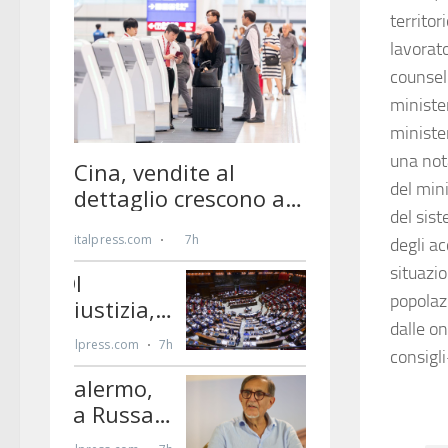
territor
lavorato
counseli
ministe
ministe
una nota
del mini
del sist
degli a
situazio
popolazi
dalle o
consigl