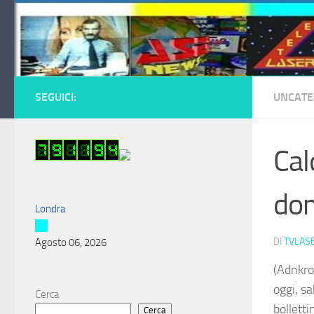
Salta al contenuto
SEGUICI:
UNCATE
Cal
dom
Londra
DI
TVLAS
Agosto 06, 2026
(Adnkro
oggi, s
Cerca
bolletti
Cerca