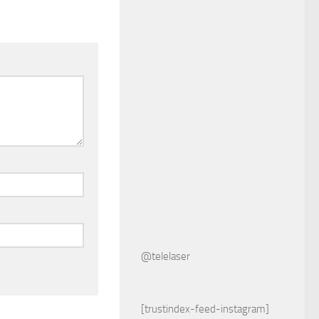
@telelaser
[trustindex-feed-instagram]