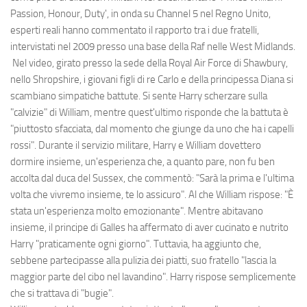
Passion, Honour, Duty', in onda su Channel 5 nel Regno Unito,
esperti reali hanno commentato il rapporto tra i due fratelli,
intervistati nel 2009 presso una base della Raf nelle West Midlands.
Nel video, girato presso la sede della Royal Air Force di Shawbury,
nello Shropshire, i giovani figli di re Carlo e della principessa Diana si
scambiano simpatiche battute. Si sente Harry scherzare sulla
"calvizie" di William, mentre quest'ultimo risponde che la battuta è
"piuttosto sfacciata, dal momento che giunge da uno che ha i capelli
rossi". Durante il servizio militare, Harry e William dovettero
dormire insieme, un'esperienza che, a quanto pare, non fu ben
accolta dal duca del Sussex, che commentò: "Sarà la prima e l'ultima
volta che vivremo insieme, te lo assicuro". Al che William rispose: "È
stata un'esperienza molto emozionante". Mentre abitavano
insieme, il principe di Galles ha affermato di aver cucinato e nutrito
Harry "praticamente ogni giorno". Tuttavia, ha aggiunto che,
sebbene partecipasse alla pulizia dei piatti, suo fratello "lascia la
maggior parte del cibo nel lavandino". Harry rispose semplicemente
che si trattava di "bugie".