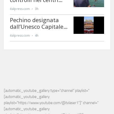
[automatic_youtube_gallery type="channel" playlist="
[automatic_youtube_gallery 
playlist="https://www.youtube.com/@tvlaser1"]" channel="
[automatic_youtube_gallery 