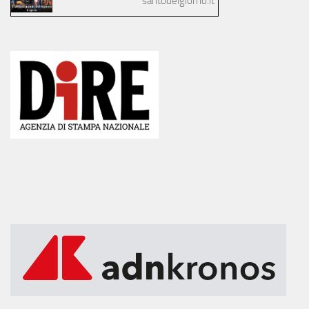
santodelgiorno.it