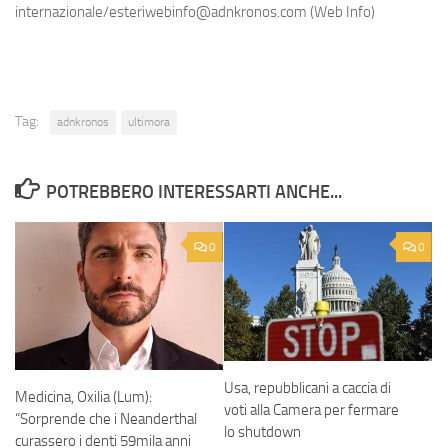
internazionale/esteriwebinfo@adnkronos.com (Web Info)
Tag:
adnkronos
ultimora
POTREBBERO INTERESSARTI ANCHE...
0
0
Usa, repubblicani a caccia di
Medicina, Oxilia (Lum):
voti alla Camera per fermare
“Sorprende che i Neanderthal
lo shutdown
curassero i denti 59mila anni