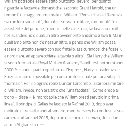
William potrebbe essere stato piuttosto "severo" per quanto
riguarda le faccende domestiche, secondo Grant Harrold, che un
tempo fu il maggiordomo reale di William. "Penso che la differenza
sia che loro sono soli", durante il servizio militare, commentò l'ex
assistente del principe, "mentre nelle case reali, se lasciano i piatti
nel lavandino, io o qualcun altro ovviamente andiamo a lavarli. Ma in
quell'ambiente non c'è nessun altro, e penso che William possa
essere piuttosto severo con suo fratello, assicurandosi che fosse lui
a riordinare, ad apparecchiare la tavola o altro". Sia Harry che William
si sono formati alla Royal Military Academy Sandhurst nei primi anni
2000. Secondo quanto riportato dall'Express, Harry considerava le
Forze armate un possibile percorso professionale per una vita più
"normale". Per il biografo reale Duncan Larcombe, la carriera militare
di William, invece, non era altro che "una facciata". "Come erede al
trono – disse – è improbabile che William presti servizio in prima
linea". Il principe di Galles ha lasciato la Raf nel 2013, dopo aver
dedicato oltre sette anni al servizio, mentre Harry ha concluso la sua
carriera militare nel 2015, dopo un decennio di servizio, di cui due
anni in Afghanistan. —