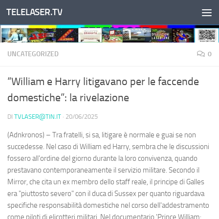
TELELASER.TV
Salta al contenuto
UNCATEGORIZED
0
“William e Harry litigavano per le faccende
domestiche”: la rivelazione
DI
TVLASER@TIN.IT
·
20/06/2025
(Adnkronos) – Tra fratelli, si sa, litigare è normale e guai se non
succedesse. Nel caso di William ed Harry, sembra che le discussioni
fossero all'ordine del giorno durante la loro convivenza, quando
prestavano contemporaneamente il servizio militare. Secondo il
Mirror, che cita un ex membro dello staff reale, il principe di Galles
era "piuttosto severo" con il duca di Sussex per quanto riguardava
specifiche responsabilità domestiche nel corso dell'addestramento
come piloti di elicotteri militari. Nel documentario 'Prince William: