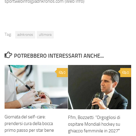
sportwebinfo@adnkronos.com (Web Info)
Tag:
adnkronos
ultimora
POTREBBERO INTERESSARTI ANCHE...
0
0
Giornata del self-care:
Ffm, Bozzetti: “Orgogliosi di
prendersi cura della bocca
ospitare Mondiali hockey su
primo passo per star bene
ghiaccio femminile in 2027″