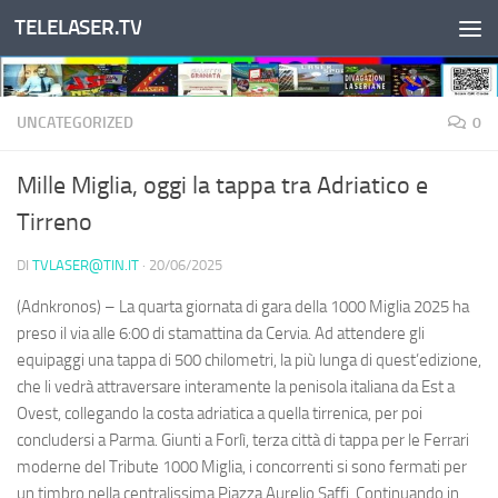
TELELASER.TV
Salta al contenuto
UNCATEGORIZED
0
Mille Miglia, oggi la tappa tra Adriatico e
Tirreno
DI
TVLASER@TIN.IT
·
20/06/2025
(Adnkronos) – La quarta giornata di gara della 1000 Miglia 2025 ha
preso il via alle 6:00 di stamattina da Cervia. Ad attendere gli
equipaggi una tappa di 500 chilometri, la più lunga di quest’edizione,
che li vedrà attraversare interamente la penisola italiana da Est a
Ovest, collegando la costa adriatica a quella tirrenica, per poi
concludersi a Parma. Giunti a Forlì, terza città di tappa per le Ferrari
moderne del Tribute 1000 Miglia, i concorrenti si sono fermati per
un timbro nella centralissima Piazza Aurelio Saffi. Continuando in