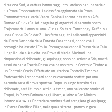
direzione Sud, le vetture hanno raggiunto Lardiano per una serie di
10 Prove Cronometrate. La classifica aggiornata alla Prova
Cronometrata 88 vede Vesco-Salvinelli ancora in testa su Alfa
Romeo 6C 1750 Ss. Ad inseguire gli argentini: al secondo posto
Erejomovich-Llanos su una 6C 1500 Ss, terzi Tonconogy-Ruffini su
una 6C 1550 Gs Spider Z. Han fatto seguito i saliscendi appenninici
del Parco Nazionale delle Foreste Casentinesi, dopodiché il
convoglio ha lasciato l’Emilia-Romagna valicando il Passo della Calla,
lungo il quale si è svolta una Prova di Media. Macinati una
cinquantina di chilometri, gli equipaggi sono poi arrivati a Stia, novità
assoluta per la Freccia Rossa, che ha ospitato un Controllo Timbro e
un Controllo Orario. Effettuato un ulteriore Controllo Timbro a
Pratovecchio, i cronometri sono nuovamente scattati per una
seconda serie di prove sportive. Dopo un lungo transito di 80
chilometri, sarà il turno di altri due timbri, uno nel centro storico di
Empoli, in Piazza Farinata degli Uberti, e l’altro a San Miniato.
Intorno alle 14:00, Pontedera comincerà ad accogliere gli equipaggi
in Piazza Cordificio Billeri, nella quale si terrà il pranzo in gara. —