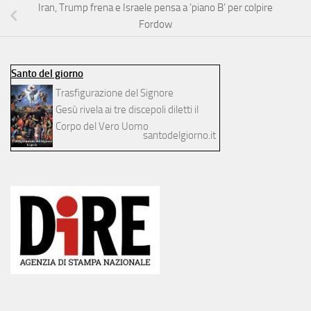
Iran, Trump frena e Israele pensa a ‘piano B’ per colpire
Fordow
Santo del giorno
Trasfigurazione del Signore
Gesù rivela ai tre discepoli diletti il
Corpo del Vero Uomo
santodelgiorno.it