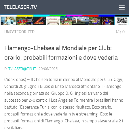
TELELASER.TV
Salta al contenuto
UNCATEGORIZED
0
Flamengo-Chelsea al Mondiale per Club:
orario, probabili formazioni e dove vederla
DI
TVLASER@TIN.IT
·
20/06/2025
(Adnkronos) – Il Chelsea torna in campo al Mondiale per Club. Oggi,
venerdì 20 giugno, i Blues di Enzo Maresca affrontano il Flamengo
nella seconda giornata del Gruppo D. Gli inglesi arrivano dal
successo per 2-0 contro il Los Angeles Fc, mentre i brasiliani hanno
battuto l'Esperance Tunisi con lo stesso risultato. Ecco orario,
probabili formazioni e dove vederla in tv e streaming. Ecco le
probabili formazioni di Flamengo-Chelsea, in campo stasera alle 21
ora italiana: