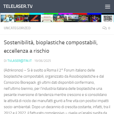
TELELASER.TV
Salta al contenuto
UNCATEGORIZED
0
Sostenibilità, bioplastiche compostabili,
eccellenza a rischio
DI
TVLASER@TIN.IT
·
19/06/2025
(Adnkronos) – Si è svolto a Roma il 2° Forum italiano delle
bioplastiche compostabili, organizzato da Assobioplastiche e dal
Consorzio Biorepack: gli ultimi dati disponibili confermano,
nell'ultimo biennio, per l’industria italiana delle bioplastiche una
pesante inversione di tendenza mentre crescono e si consolidano
le attività di riciclo dei manufatti giunti a fine vita con positivi impatti
socio-ambientali. Dopo un decennio di crescita costante, infatti, tra il
2012 e il 2022, il fatturato complessivo – rivela un'analisi svolta da