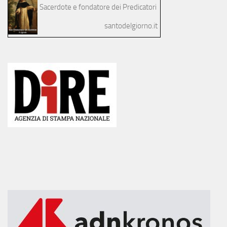
Sacerdote e fondatore dei Predicatori
santodelgiorno.it