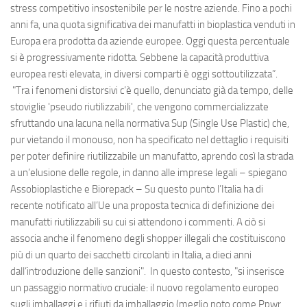
stress competitivo insostenibile per le nostre aziende. Fino a pochi
anni fa, una quota significativa dei manufatti in bioplastica venduti in
Europa era prodotta da aziende europee. Oggi questa percentuale
si è progressivamente ridotta. Sebbene la capacità produttiva
europea resti elevata, in diversi comparti è oggi sottoutilizzata”.
"Tra i fenomeni distorsivi c’è quello, denunciato già da tempo, delle
stoviglie 'pseudo riutilizzabili', che vengono commercializzate
sfruttando una lacuna nella normativa Sup (Single Use Plastic) che,
pur vietando il monouso, non ha specificato nel dettaglio i requisiti
per poter definire riutilizzabile un manufatto, aprendo così la strada
a un’elusione delle regole, in danno alle imprese legali – spiegano
Assobioplastiche e Biorepack – Su questo punto l’Italia ha di
recente notificato all’Ue una proposta tecnica di definizione dei
manufatti riutilizzabili su cui si attendono i commenti. A ciò si
associa anche il fenomeno degli shopper illegali che costituiscono
più di un quarto dei sacchetti circolanti in Italia, a dieci anni
dall’introduzione delle sanzioni". In questo contesto, "si inserisce
un passaggio normativo cruciale: il nuovo regolamento europeo
sugli imballaggi e i rifiuti da imballaggio (meglio noto come Ppwr,