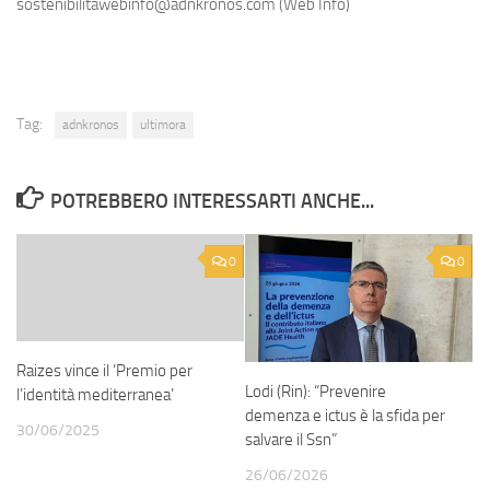
sostenibilitawebinfo@adnkronos.com (Web Info)
Tag:
adnkronos
ultimora
POTREBBERO INTERESSARTI ANCHE...
0
0
Raizes vince il ‘Premio per
Lodi (Rin): “Prevenire
l’identità mediterranea’
demenza e ictus è la sfida per
30/06/2025
salvare il Ssn”
26/06/2026