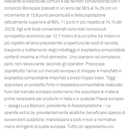
Rilevante la crescita dei comuni e dei territori convenzionati con il
consorzio Biorepack (passati in un anno dal 58,5 al 74,3% con un
incremento di 15,8 punti percentuali) e della popolazione
(attualmente superiore all’85%, 11 punti in più rispetto al 74,1% del
2023). Agli enti locali convenzionati sono stati riconosciuti
corrispettivi economici per 12,7 milioni di euro (oltre tre milioni in
più rispetto all’anno precedente) a copertura dei costi di raccolta,
trasporto e trattamento degli imballaggi in bioplastica compostabile
conferiti insieme ai rifiuti domestici. Uno scenario nel complesso,
però, non rassicurante, secondo gli operatori. Preoccupa
soprattutto l’arrivo sul mercato europeo di shopper e manufatti in
bioplastica compostabile importati a prezzi troppo bassi. “Oggi
acquistare un prodotto finito in bioplastica compostabile realizzato
fuori dal mercato europeo costa meno che acquistare le materie
prime necessarie per produrlo in Italia o in qualsiasi Paese europeo
– spiega Luca Bianconi, presidente di Assobioplastiche – Le
aziende extra Ue, prevalentemente asiatiche, beneficiano spesso di
sovvenzioni pubbliche, manodopera a costi irrisori e normative
meno stringenti di quelle europee. Tutto ciò rappresenta uno