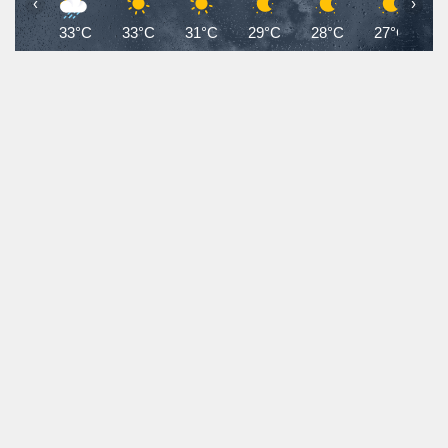
‹
›
33°C
33°C
31°C
29°C
28°C
27°C
2