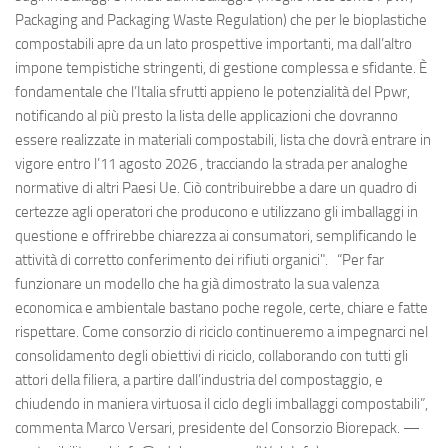
Packaging and Packaging Waste Regulation) che per le bioplastiche
compostabili apre da un lato prospettive importanti, ma dall’altro
impone tempistiche stringenti, di gestione complessa e sfidante. È
fondamentale che l’Italia sfrutti appieno le potenzialità del Ppwr,
notificando al più presto la lista delle applicazioni che dovranno
essere realizzate in materiali compostabili, lista che dovrà entrare in
vigore entro l’11 agosto 2026 , tracciando la strada per analoghe
normative di altri Paesi Ue. Ciò contribuirebbe a dare un quadro di
certezze agli operatori che producono e utilizzano gli imballaggi in
questione e offrirebbe chiarezza ai consumatori, semplificando le
attività di corretto conferimento dei rifiuti organici". “Per far
funzionare un modello che ha già dimostrato la sua valenza
economica e ambientale bastano poche regole, certe, chiare e fatte
rispettare. Come consorzio di riciclo continueremo a impegnarci nel
consolidamento degli obiettivi di riciclo, collaborando con tutti gli
attori della filiera, a partire dall’industria del compostaggio, e
chiudendo in maniera virtuosa il ciclo degli imballaggi compostabili”,
commenta Marco Versari, presidente del Consorzio Biorepack. —