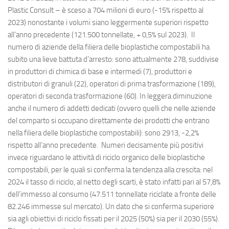
Plastic Consult – è sceso a 704 milioni di euro (-15% rispetto al
2023) nonostante i volumi siano leggermente superiori rispetto
all’anno precedente (121.500 tonnellate, + 0,5% sul 2023). Il
numero di aziende della filiera delle bioplastiche compostabili ha
subito una lieve battuta d’arresto: sono attualmente 278, suddivise
in produttori di chimica di base e intermedi (7), produttori e
distributori di granuli (22), operatori di prima trasformazione (189),
operatori di seconda trasformazione (60). In leggera diminuzione
anche il numero di addetti dedicati (ovvero quelli che nelle aziende
del comparto si occupano direttamente dei prodotti che entrano
nella filiera delle bioplastiche compostabili): sono 2913, -2,2%
rispetto all’anno precedente. Numeri decisamente più positivi
invece riguardano le attività di riciclo organico delle bioplastiche
compostabili, per le quali si conferma la tendenza alla crescita: nel
2024 il tasso di riciclo, al netto degli scarti, è stato infatti pari al 57,8%
dell’immesso al consumo (47.511 tonnellate riciclate a fronte delle
82.246 immesse sul mercato). Un dato che si conferma superiore
sia agli obiettivi di riciclo fissati per il 2025 (50%) sia per il 2030 (55%).