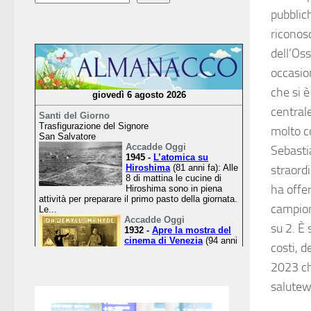
pubblic
riconosc
dell’Oss
occasion
che si è
centrale
molto c
Sebastia
straordi
ha offer
campione
su 2. È 
costi, d
2023 ch
salute