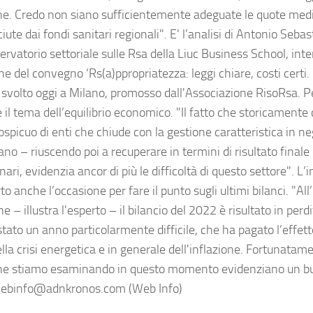
he. Credo non siano sufficientemente adeguate le quote me
iute dai fondi sanitari regionali". E' l’analisi di Antonio Sebas
ervatorio settoriale sulle Rsa della Liuc Business School, int
e del convegno ‘Rs(a)ppropriatezza: leggi chiare, costi certi. 
 svolto oggi a Milano, promosso dall'Associazione RisoRsa. Pe
 il tema dell’equilibrio economico. "Il fatto che storicamente
ospicuo di enti che chiude con la gestione caratteristica in n
no – riuscendo poi a recuperare in termini di risultato finale 
nari, evidenzia ancor di più le difficoltà di questo settore". L
to anche l’occasione per fare il punto sugli ultimi bilanci. "All
 – illustra l'esperto – il bilancio del 2022 è risultato in perd
stato un anno particolarmente difficile, che ha pagato l’effet
ella crisi energetica e in generale dell'inflazione. Fortunatame
e stiamo esaminando in questo momento evidenziano un b
webinfo@adnkronos.com (Web Info)