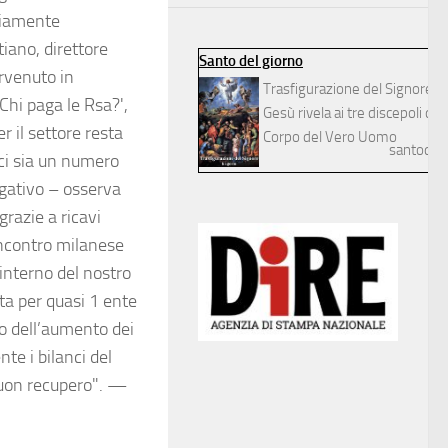
diamente
tiano, direttore
Santo del giorno
ervenuto in
Trasfigurazione del Signore
Chi paga le Rsa?',
Gesù rivela ai tre discepoli dilett
r il settore resta
Corpo del Vero Uomo
santodelg
 ci sia un numero
egativo – osserva
grazie a ricavi
’incontro milanese
’interno del nostro
ita per quasi 1 ente
to dell’aumento dei
nte i bilanci del
uon recupero". —