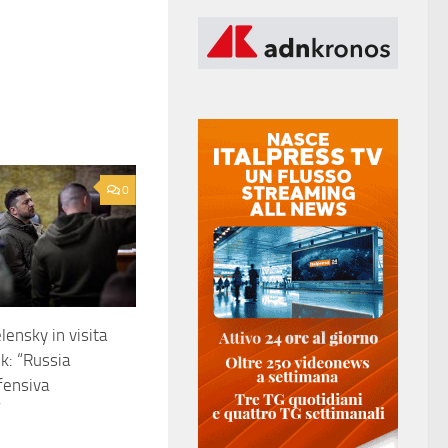
0
lensky in visita
k: “Russia
fensiva
”