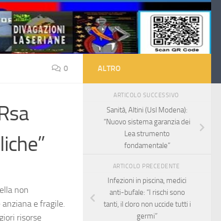
0
ALTRO
ARTICOLO SUCCESSIVO
 Rsa
Sanità, Altini (Usl Modena):
“Nuovo sistema garanzia dei
Lea strumento
liche”
fondamentale”
ARTICOLO PRECEDENTE
Infezioni in piscina, medici
ella non
anti-bufale: “I rischi sono
 anziana e fragile.
tanti, il cloro non uccide tutti i
germi”
iori risorse