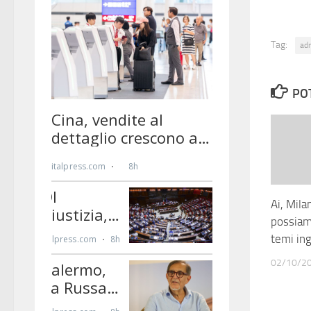
Tag:
ad
PO
Ai, Mila
possiam
temi ing
02/10/2