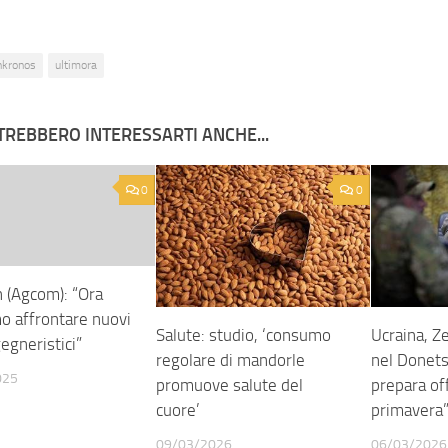
nkronos
ultimora
TREBBERO INTERESSARTI ANCHE...
0
0
n (Agcom): “Ora
o affrontare nuovi
Salute: studio, ‘consumo
Ucraina, Ze
egneristici”
regolare di mandorle
nel Donets
025
promuove salute del
prepara of
cuore’
primavera
09/03/2026
06/03/2026