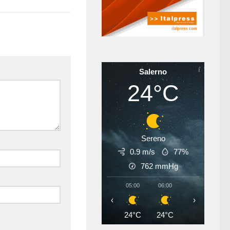
Salerno
24°C
Sereno
0.9 m/s
77%
762
mmHg
05:00
06:00
07:00
08
‹
›
24°C
24°C
26°C
28