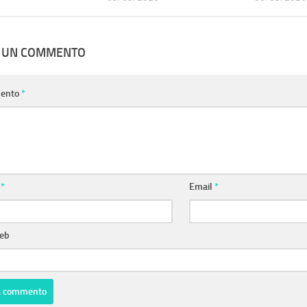
A UN COMMENTO
ento
*
e
*
Email
*
web