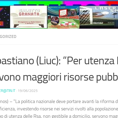
GORIZED
astiano (Liuc): “Per utenza
vono maggiori risorse pubb
ER@TIN.IT
·
19/06/2025
nos) – "La politica nazionale deve portare avanti la riforma d
icienza, investendo risorse nei servizi rivolti alla popolazione
ipo di utenza delle Rsa, non gestibile a domicilio, servono magg