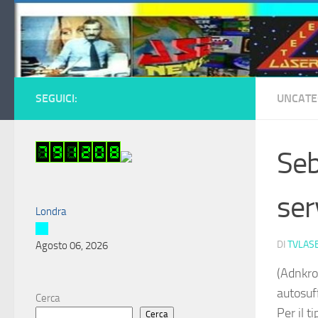
Salta al contenuto
SEGUICI:
UNCATE
Seb
ser
Londra
DI
TVLAS
Agosto 06, 2026
(Adnkro
autosuff
Cerca
Per il t
Cerca