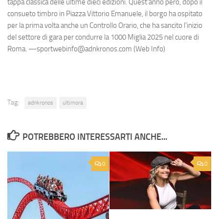
tappa classica delle ultime dieci edizioni. Quest’anno però, dopo il
consueto timbro in Piazza Vittorio Emanuele, il borgo ha ospitato
per la prima volta anche un Controllo Orario, che ha sancito l’inizio
del settore di gara per condurre la 1000 Miglia 2025 nel cuore di
Roma. —sportwebinfo@adnkronos.com (Web Info)
Tag:
adnkronos
ultimora
POTREBBERO INTERESSARTI ANCHE...
0
0