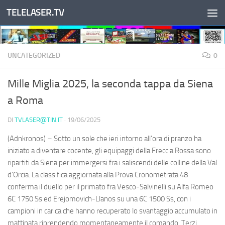
TELELASER.TV
Salta al contenuto
UNCATEGORIZED
0
Mille Miglia 2025, la seconda tappa da Siena
a Roma
DI
TVLASER@TIN.IT
·
19/06/2025
(Adnkronos) – Sotto un sole che ieri intorno all’ora di pranzo ha
iniziato a diventare cocente, gli equipaggi della Freccia Rossa sono
ripartiti da Siena per immergersi fra i saliscendi delle colline della Val
d’Orcia. La classifica aggiornata alla Prova Cronometrata 48
conferma il duello per il primato fra Vesco-Salvinelli su Alfa Romeo
6C 1750 Ss ed Erejomovich-Llanos su una 6C 1500 Ss, con i
campioni in carica che hanno recuperato lo svantaggio accumulato in
mattinata riprendendo momentaneamente il comando. Terzi