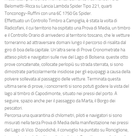
Belometti-Ricca su Lancia Lambda Spider Tipo 221, quarti
Tonconogy-Ruffini con una 6C 1750 Gs Spider.
Effettuato un Controllo Timbro a Campiglia, è stata la volta di
Radicofani, il cui territorio ha ospitato una Prova di Media, un timbro
e il Controllo Orario di arrivederci al territorio toscano, che le vetture
torneranno ad attraversare domani lungo il percorso di risalita dal
giro di boa della capitale. Un’altra serie di Prove Cronometrate ha
atteso piloti e navigatori sulle rive del Lago di Bolsena: queste otto
prove concatenate, collocate perlopiù su strada sterrata, si sono
dimostrate particolarmente insidiose per gli equipaggi a causa della
polvere sollevata al passaggio delle vetture. Terminata questa
ultima serie di prove, i concorrenti si sono potuti godere la vista del
lago al timbro di Capodimonte, situato nei pressi del porto. A
seguire, spazio anche per il passaggio da Marta, il Borgo dei
pescatori.
Percorsa una quarantina di chilometri, piloti e navigatori si sono
misurati nella terza Prova di Media della manifestazione nei pressi
del Lago di Vico. Dopodiché, il convoglio ha puntato su Ronciglione,