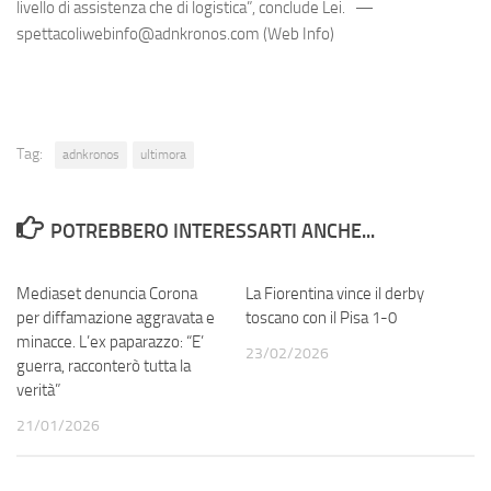
livello di assistenza che di logistica”, conclude Lei. —
spettacoliwebinfo@adnkronos.com (Web Info)
Tag:
adnkronos
ultimora
POTREBBERO INTERESSARTI ANCHE...
Mediaset denuncia Corona
0
La Fiorentina vince il derby
0
per diffamazione aggravata e
toscano con il Pisa 1-0
minacce. L’ex paparazzo: “E’
23/02/2026
guerra, racconterò tutta la
verità”
21/01/2026