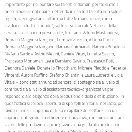
importante per noi puntare sui talenti di domani per far sì che il
cinema possa continuare mettendo in risalto il talento non solo di
registi, sceneggiatori e attori ma tutte le maestranze, che ci
invidiano in tutto il mondo”, sottolinea Troccoli. Nel corso della
serata – a cui hanno preso parte, tra i tanti, Valerio Mastandrea,
Romana Maggiora Vergano , Lorenzo Zurzolo, Vittoria Puccini,
Romana Maggiora Vergano, Barbara Chichiarelli, Barbora Bobulova,
Stefano Sardo e Astrid Meloni, Daniele Vicari, Lunetta Savino,
Francesco Montanari, Lea e Damiano Gavino, Francesco Foti,
Eleonora Daniele, Donatello Finocchiaro, Michele Placido e Federica
Vincenti, Aurora Ruffino, Stefano Chiantini e Laura Luchetti e Lidia
Vitale – sono stati annunciati percorsi di sostegno sia a livello di
contributi sia a livello di assistenza tecnico-organizzativa per
rispondere alle esigenze della produzione e della distribuzione. In
quest’ottica si colloca l’apertura di sportelli territoriali nel Lazio, per
favorire uno sviluppo più diffuso e capillare del settore, con un
approccio integrato più efficiente e innovativo, che mira a facilitare il
lavoro delle produzioni, anche grazie a una guida alla produzione
intelligente e una guida alle location ‘film friendly’. È di strategica