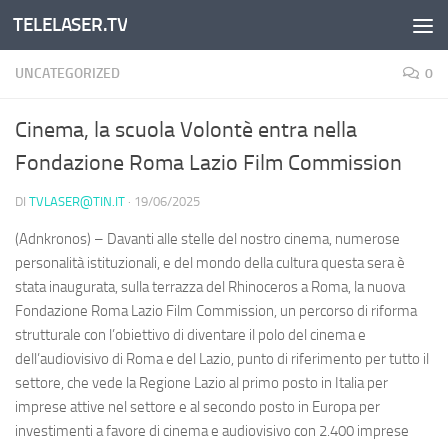
TELELASER.TV
Salta al contenuto
UNCATEGORIZED
0
Cinema, la scuola Volontè entra nella
Fondazione Roma Lazio Film Commission
DI
TVLASER@TIN.IT
·
19/06/2025
(Adnkronos) – Davanti alle stelle del nostro cinema, numerose
personalità istituzionali, e del mondo della cultura questa sera è
stata inaugurata, sulla terrazza del Rhinoceros a Roma, la nuova
Fondazione Roma Lazio Film Commission, un percorso di riforma
strutturale con l’obiettivo di diventare il polo del cinema e
dell’audiovisivo di Roma e del Lazio, punto di riferimento per tutto il
settore, che vede la Regione Lazio al primo posto in Italia per
imprese attive nel settore e al secondo posto in Europa per
investimenti a favore di cinema e audiovisivo con 2.400 imprese