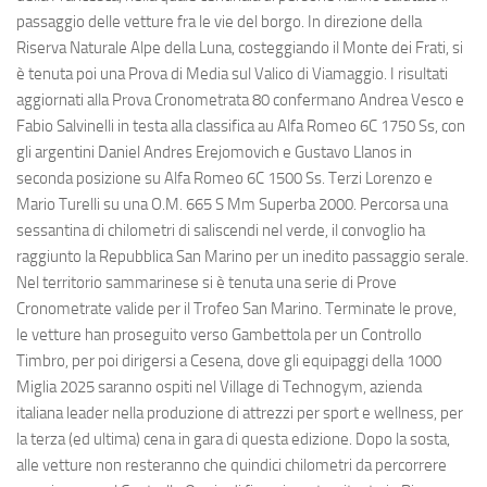
passaggio delle vetture fra le vie del borgo. In direzione della
Riserva Naturale Alpe della Luna, costeggiando il Monte dei Frati, si
è tenuta poi una Prova di Media sul Valico di Viamaggio. I risultati
aggiornati alla Prova Cronometrata 80 confermano Andrea Vesco e
Fabio Salvinelli in testa alla classifica au Alfa Romeo 6C 1750 Ss, con
gli argentini Daniel Andres Erejomovich e Gustavo Llanos in
seconda posizione su Alfa Romeo 6C 1500 Ss. Terzi Lorenzo e
Mario Turelli su una O.M. 665 S Mm Superba 2000. Percorsa una
sessantina di chilometri di saliscendi nel verde, il convoglio ha
raggiunto la Repubblica San Marino per un inedito passaggio serale.
Nel territorio sammarinese si è tenuta una serie di Prove
Cronometrate valide per il Trofeo San Marino. Terminate le prove,
le vetture han proseguito verso Gambettola per un Controllo
Timbro, per poi dirigersi a Cesena, dove gli equipaggi della 1000
Miglia 2025 saranno ospiti nel Village di Technogym, azienda
italiana leader nella produzione di attrezzi per sport e wellness, per
la terza (ed ultima) cena in gara di questa edizione. Dopo la sosta,
alle vetture non resteranno che quindici chilometri da percorrere