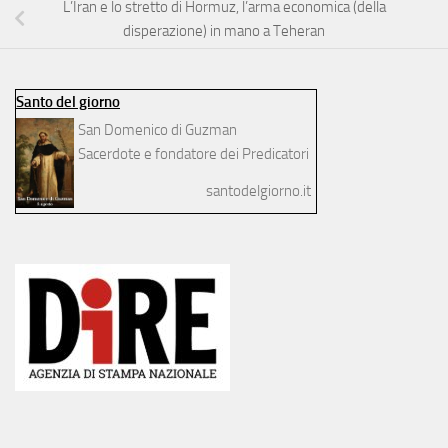
L’Iran e lo stretto di Hormuz, l’arma economica (della
disperazione) in mano a Teheran
Santo del giorno
San Domenico di Guzman
Sacerdote e fondatore dei Predicatori
santodelgiorno.it