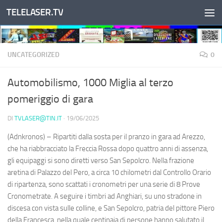
TELELASER.TV
Salta al contenuto
UNCATEGORIZED
0
Automobilismo, 1000 Miglia al terzo
pomeriggio di gara
DI
TVLASER@TIN.IT
·
19/06/2025
(Adnkronos) – Ripartiti dalla sosta per il pranzo in gara ad Arezzo,
che ha riabbracciato la Freccia Rossa dopo quattro anni di assenza,
gli equipaggi si sono diretti verso San Sepolcro. Nella frazione
aretina di Palazzo del Pero, a circa 10 chilometri dal Controllo Orario
di ripartenza, sono scattati i cronometri per una serie di 8 Prove
Cronometrate. A seguire i timbri ad Anghiari, su uno stradone in
discesa con vista sulle colline, e San Sepolcro, patria del pittore Piero
della Francesca, nella quale centinaia di persone hanno salutato il