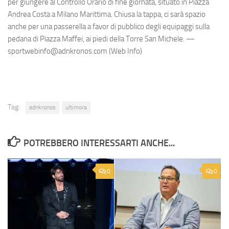
per giungere al Controllo Orario di fine giornata, situato in Piazza
Andrea Costa a Milano Marittima. Chiusa la tappa, ci sarà spazio
anche per una passerella a favor di pubblico degli equipaggi sulla
pedana di Piazza Maffei, ai piedi della Torre San Michele. —
sportwebinfo@adnkronos.com (Web Info)
Tag:
adnkronos
ultimora
POTREBBERO INTERESSARTI ANCHE...
0
0