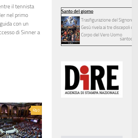
tre il tennista
Santo del giorno
er nel primo
Trasfigurazione del Signore
e guida con un
Gesù rivela ai tre discepoli dilett
uccesso di Sinner a
Corpo del Vero Uomo
santodelg
0