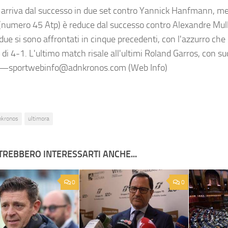
 arriva dal successo in due set contro Yannick Hanfmann, men
(numero 45 Atp) è reduce dal successo contro Alexandre Mull
 due si sono affrontati in cinque precedenti, con l'azzurro ch
 di 4-1. L'ultimo match risale all'ultimi Roland Garros, con s
. —sportwebinfo@adnkronos.com (Web Info)
nkronos
ultimora
TREBBERO INTERESSARTI ANCHE...
0
0