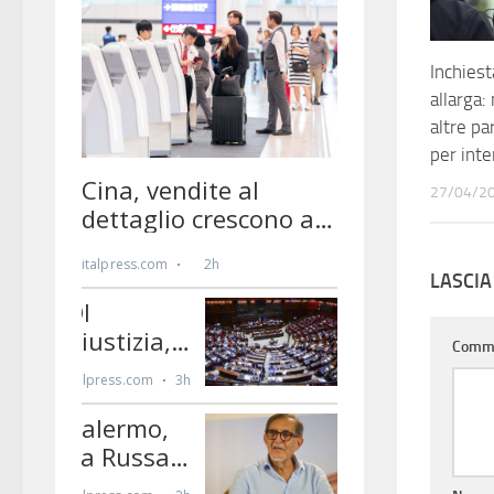
Inchiesta
allarga:
altre pa
per inte
27/04/2
LASCI
Comm