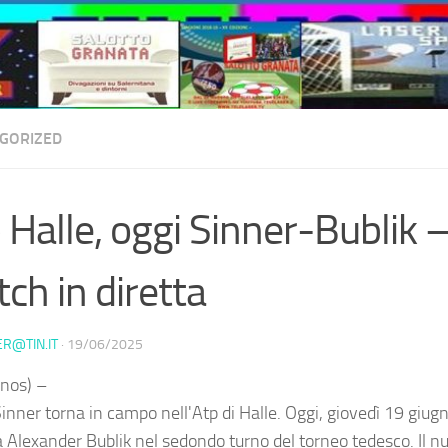
GORIZED
 Halle, oggi Sinner-Bublik – 
ch in diretta
ER@TIN.IT
·
19/06/2025
nos) –
inner torna in campo nell'Atp di Halle. Oggi, giovedì 19 giugn
a Alexander Bublik nel sedondo turno del torneo tedesco. Il 