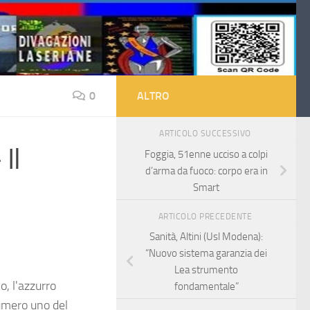
0
ALTRO
ARTICOLO SUCCESSIVO
Il
Foggia, 51enne ucciso a colpi
d’arma da fuoco: corpo era in
Smart
ARTICOLO PRECEDENTE
Sanità, Altini (Usl Modena):
“Nuovo sistema garanzia dei
Lea strumento
o, l'azzurro
fondamentale”
numero uno del