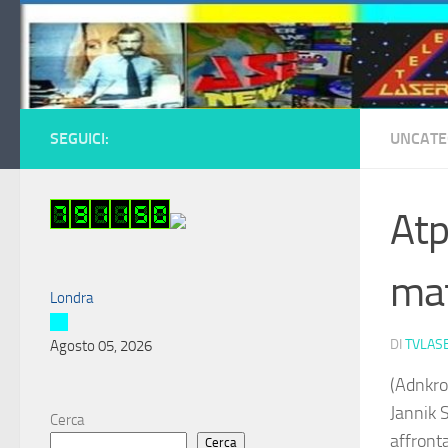
Salta al contenuto
SEGUICI:
UNCATE
Atp
mat
Londra
DI
TVLAS
Agosto 05, 2026
(Adnkro
Jannik S
Cerca
affront
Cerca