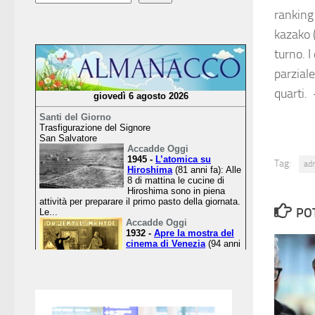
ranking
kazako 
turno. I
parziale
quarti
Tag:
ad
PO