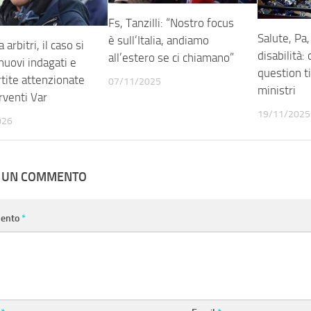
Fs, Tanzilli: “Nostro focus
Salute, Pa,
è sull’Italia, andiamo
 arbitri, il caso si
disabilità:
all’estero se ci chiamano”
 nuovi indagati e
question t
rtite attenzionate
07/11/2025
ministri
rventi Var
19/11/2025
026
A UN COMMENTO
ento
*